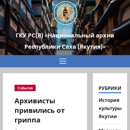
ГКУ РС(Я) «Национальный архив
Республики Саха (Якутия)»
Основное
меню
РУБРИКИ
События
Архивисты
История
привились от
культуры
Якутии
гриппа