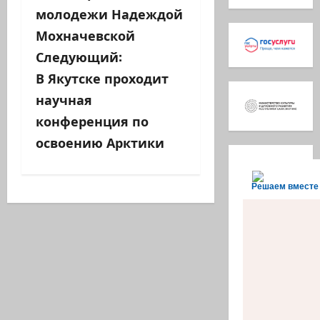
молодежи Надеждой
и
Мохначевской
г
Следующий:
а
В Якутске проходит
научная
ц
конференция по
и
освоению Арктики
я
Решаем вместе
з
а
п
и