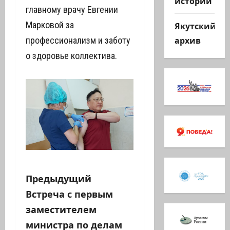
истории
главному врачу Евгении
Марковой за
Якутский
архив
профессионализм и заботу
о здоровье коллектива.
Н
Предыдущий
Встреча с первым
а
заместителем
в
министра по делам