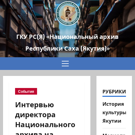
ГКУ РС(Я) «Национальный архив
Республики Саха (Якутия)»
Основное
меню
РУБРИКИ
События
Интервью
История
директора
культуры
Якутии
Национального
архива на