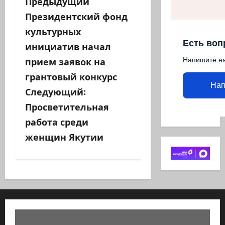
Н
Предыдущий
Президентский фонд
а
культурных
в
Есть воп
инициатив начал
прием заявок на
и
Напишите н
грантовый конкурс
г
Нап
Следующий:
а
Просветительная
работа среди
ц
женщин Якутии
и
я
з
а