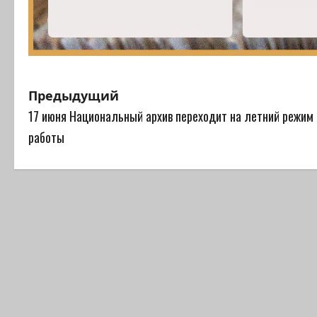
Н
Предыдущий
17 июня Национальный архив переходит на летний режим
а
работы
в
и
г
а
ц
и