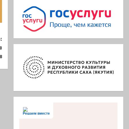
:
о
в
Решаем вместе