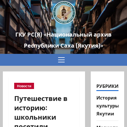
ГКУ РС(Я) «Национальный архив
Республики Саха (Якутия)»
Основное
меню
РУБРИКИ
Новости
Путешествие в
История
историю:
культуры
Якутии
школьники
посетили