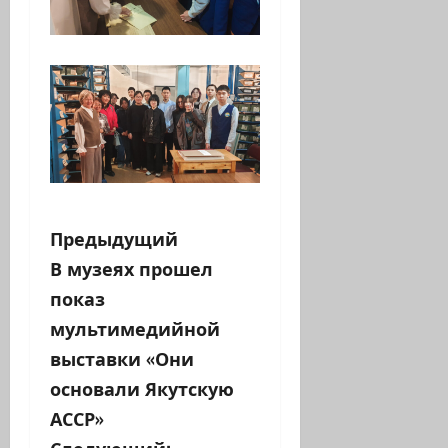
Н
Предыдущий
В музеях прошел
а
показ
в
мультимедийной
выставки «Они
и
основали Якутскую
г
АССР»
Следующий: