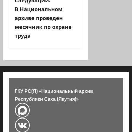
а
В Национальном
ц
архиве проведен
и
месячник по охране
труда
я
з
а
п
и
ГКУ РС(Я) «Национальный архив
с
Республики Саха (Якутия)»
и