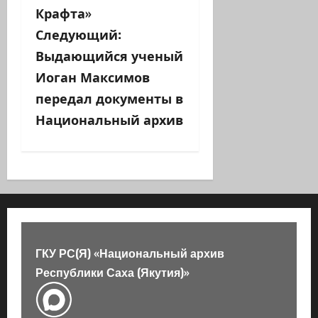
г
Крафта»
а
Следующий:
Выдающийся ученый
ц
Иоган Максимов
и
передал документы в
Национальный архив
я
з
а
п
и
ГКУ РС(Я) «Национальный архив
с
Республики Саха (Якутия)»
и