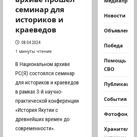
Медиапроек
семинар для
Новости
историков и
краеведов
Объявления
08.04.2024
Победа
1 минуты чтение
Помощь
В Национальном архиве
СВО
РС(Я) состоялся семинар
для историков и краеведов
Публикации
в рамках 3-й научно-
События
практической конференции
«История Якутии с
Фотофонд
древнейших времен до
современности».
Хранители