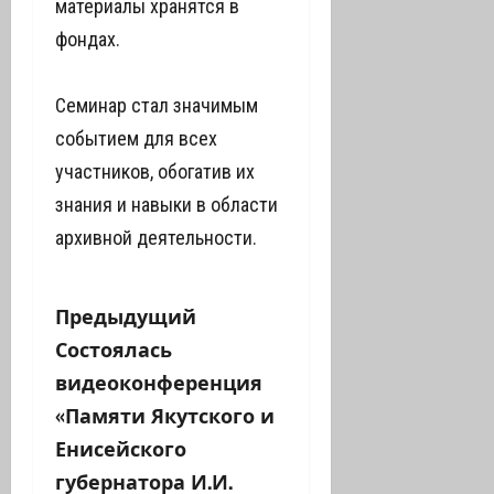
материалы хранятся в
фондах.
Семинар стал значимым
событием для всех
участников, обогатив их
знания и навыки в области
архивной деятельности.
Н
Предыдущий
Состоялась
а
видеоконференция
в
«Памяти Якутского и
Енисейского
и
губернатора И.И.