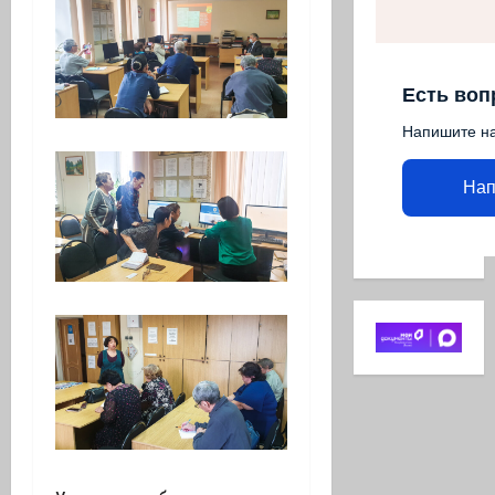
Есть воп
Напишите н
Нап