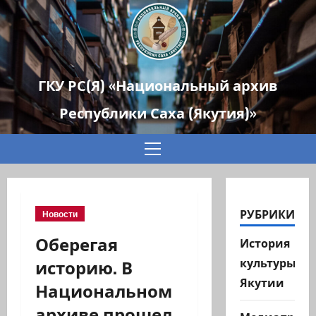
ГКУ РС(Я) «Национальный архив
Республики Саха (Якутия)»
Основное
меню
РУБРИКИ
Новости
Оберегая
История
историю. В
культуры
Якутии
Национальном
архиве прошел