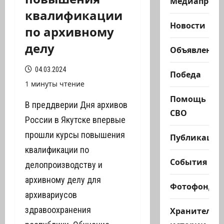
Медиапроек
квалификации
Новости
по архивному
делу
Объявления
04.03.2024
Победа
1 минуты чтение
Помощь
В преддверии Дня архивов
СВО
России в Якутске впервые
прошли курсы повышения
Публикации
квалификации по
События
делопроизводству и
архивному делу для
Фотофонд
архивариусов
здравоохранения
Хранители