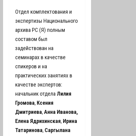
Отдел комплектования и
экспертизы Национального
архива РС (Я) полным
составом был
задействован на
семинарах в качестве
спикеров и на
практических занятиях в
качестве экспертов:
начальник отдела
Лилия
Громова
,
Ксения
Дмитриева
,
А
нна
Иванова,
Елена Ядрихинская
,
Ирина
Татаринова
,
С
аргылана