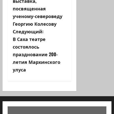
выставка,
в
посвященная
ученому-североведу
и
Георгию Колесову
г
Следующий:
а
В Саха театре
состоялось
ц
празднование 200-
и
летия Мархинского
улуса
я
з
а
п