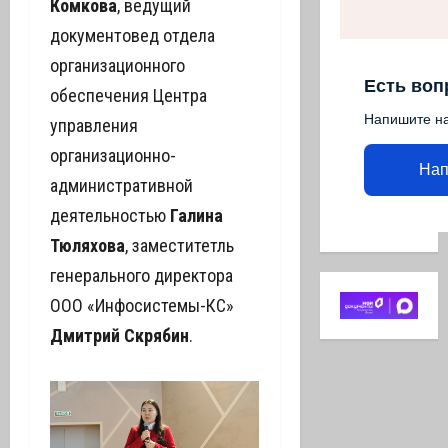
Комкова
, ведущий
документовед отдела
организационного
Есть воп
обеспечения Центра
Напишите н
управления
организационно-
Нап
административной
деятельностью
Галина
Тюляхова
, заместитетль
генерального директора
ООО «Инфосистемы-КС»
Дмитрий Скрябин
.