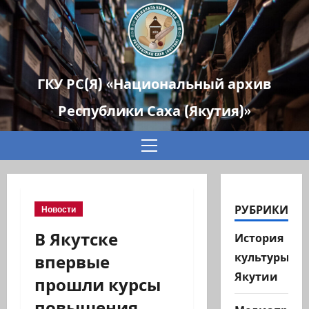
ГКУ РС(Я) «Национальный архив
Республики Саха (Якутия)»
Основное
меню
РУБРИКИ
Новости
В Якутске
История
впервые
культуры
Якутии
прошли курсы
повышения