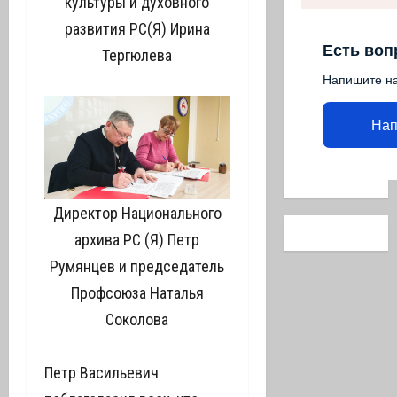
культуры и духовного
развития РС(Я) Ирина
Есть воп
Тергюлева
Напишите н
Нап
Директор Национального
архива РС (Я) Петр
Румянцев и председатель
Профсоюза Наталья
Соколова
Петр Васильевич