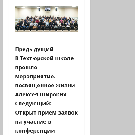
Н
Предыдущий
В Техтюрской школе
а
прошло
в
мероприятие,
посвященное жизни
и
Алексея Широких
г
Следующий:
а
Открыт прием заявок
на участие в
ц
конференции