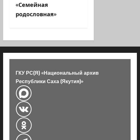
и
«Семейная
родословная»
я
з
а
п
и
ГКУ РС(Я) «Национальный архив
с
Республики Саха (Якутия)»
и