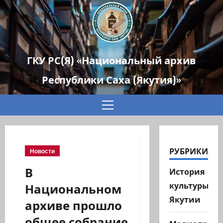
ГКУ РС(Я) «Национальный архив
Республики Саха (Якутия)»
Основное
меню
РУБРИКИ
Новости
В
История
Национальном
культуры
Якутии
архиве прошло
общее собрание