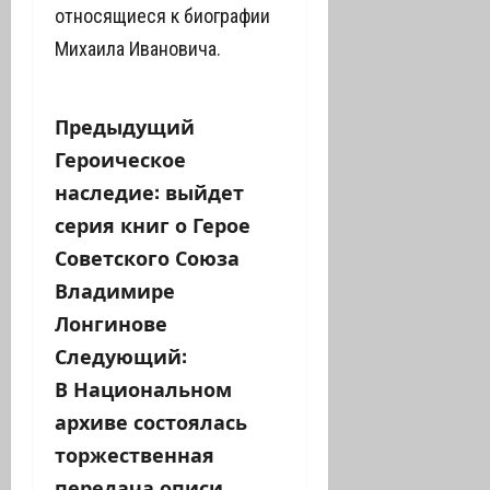
относящиеся к биографии
Михаила Ивановича.
Н
Предыдущий
Героическое
а
наследие: выйдет
в
серия книг о Герое
Советского Союза
и
Владимире
г
Лонгинове
а
Следующий:
В Национальном
ц
архиве состоялась
и
торжественная
передача описи