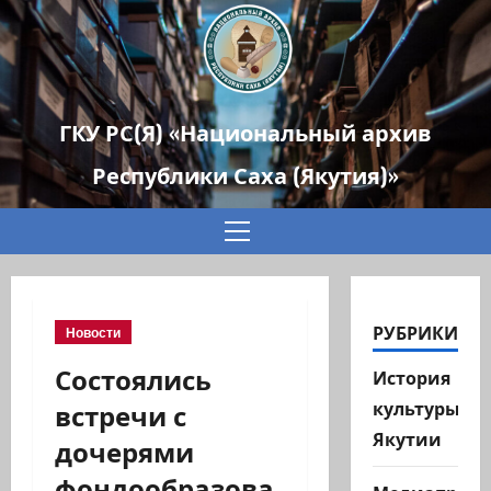
ГКУ РС(Я) «Национальный архив
Республики Саха (Якутия)»
Основное
меню
РУБРИКИ
Новости
Состоялись
История
встречи с
культуры
Якутии
дочерями
фондообразова