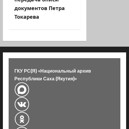
я
документов Петра
з
Токарева
а
п
и
с
ГКУ РС(Я) «Национальный архив
и
Республики Саха (Якутия)»