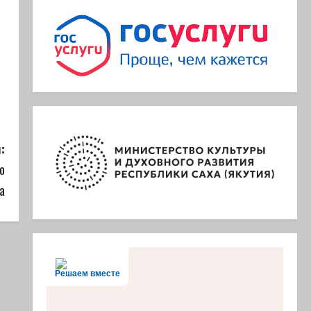
:
о
а
Решаем вместе