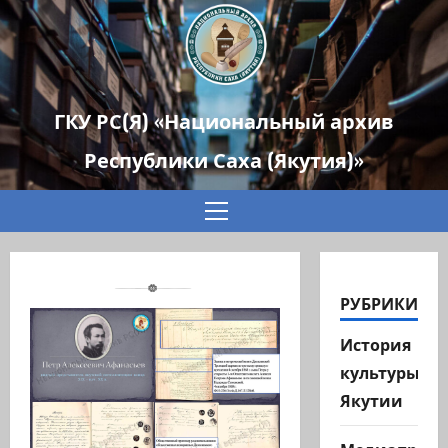
ГКУ РС(Я) «Национальный архив
Республики Саха (Якутия)»
Основное
меню
РУБРИКИ
История
культуры
Якутии