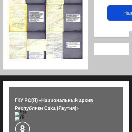
Нап
ГКУ РС(Я) «Национальный архив
Республики Саха (Якутия)»