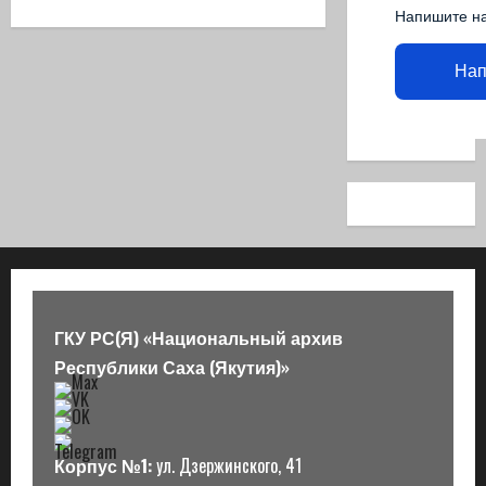
Напишите н
Нап
ГКУ РС(Я) «Национальный архив
Республики Саха (Якутия)»
Корпус №1:
ул. Дзержинского, 41