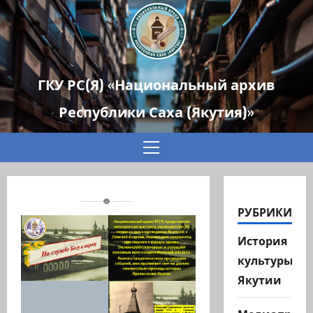
ГКУ РС(Я) «Национальный архив
Республики Саха (Якутия)»
Основное
меню
РУБРИКИ
История
культуры
Якутии