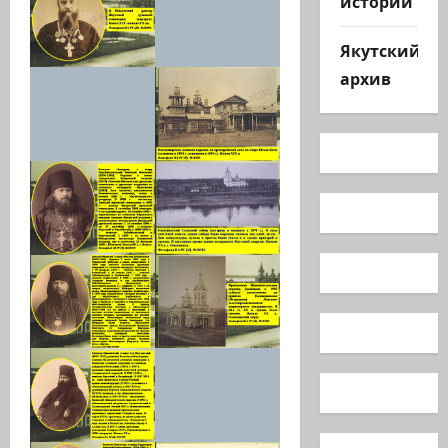
истории
Якутский
архив