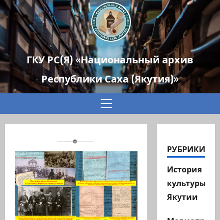
ГКУ РС(Я) «Национальный архив
Республики Саха (Якутия)»
Основное
меню
РУБРИКИ
История
культуры
Якутии