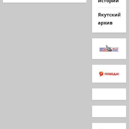
истории
Якутский
архив