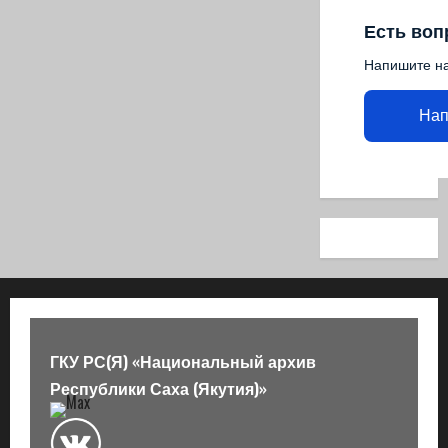
Есть воп
Напишите н
Нап
ГКУ РС(Я) «Национальный архив
Республики Саха (Якутия)»