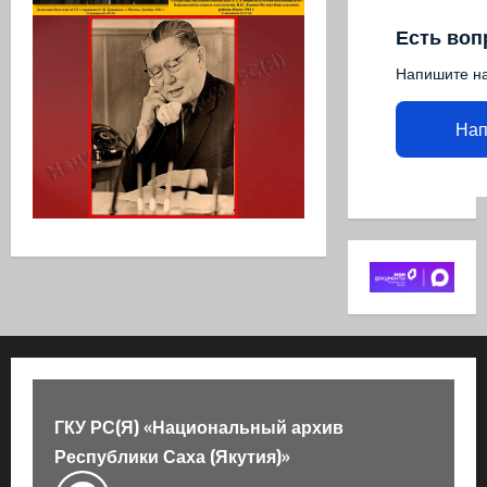
Есть воп
Напишите н
Нап
ГКУ РС(Я) «Национальный архив
Республики Саха (Якутия)»