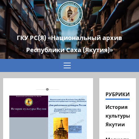
ГКУ РС(Я) «Национальный архив
Республики Саха (Якутия)»
Основное
меню
РУБРИКИ
История
культуры
Якутии