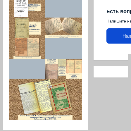
Есть воп
Напишите н
Нап