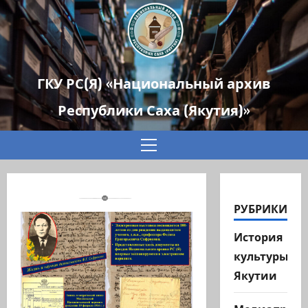
ГКУ РС(Я) «Национальный архив
Республики Саха (Якутия)»
Основное
меню
РУБРИКИ
История
культуры
Якутии