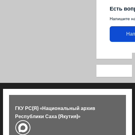
Есть воп
Напишите н
Нап
ГКУ РС(Я) «Национальный архив
Республики Саха (Якутия)»