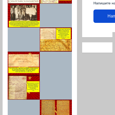
Напишите н
Нап