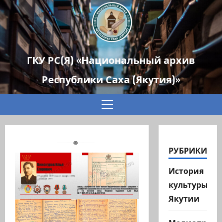
ГКУ РС(Я) «Национальный архив
Республики Саха (Якутия)»
Основное
меню
РУБРИКИ
История
культуры
Якутии