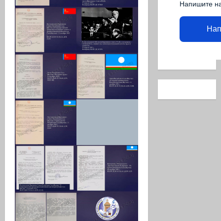
Напишите н
Нап